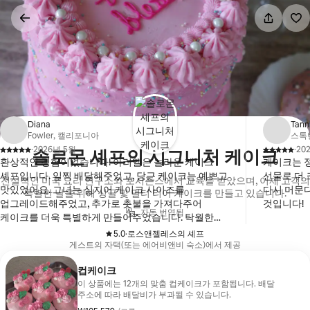
콘텐츠로
바로가기
Diana
Tann
Fowler, 캘리포니아
스톡
·
2026년 5월
·
20
솔로몬 셰프의 시그니처 케이크
,
,
환상적인 경험이었습니다! 아리엘은 놀라운 케이크
케이크는 정
셰프입니다. 일찍 배달해주었고, 당근 케이크는 예쁘고
선물로 더 
전설적인 미국 요리 연구소와 포시즌스에서 교육을 받았으며, 이제 고객의
맛있었어요. 그녀는 심지어 케이크 사이즈를
다시 머문
특별한 날을 위해 싱글 및 멀티 티어 케이크를 만들고 있습니다.
업그레이드해주었고, 추가로 촛불을 가져다주어
것입니다!
자동 번역됨
케이크를 더욱 특별하게 만들어주었습니다. 탁월한
서비스에 감사드립니다.
5.0
·
로스앤젤레스의 셰프
,
게스트의 자택(또는 에어비앤비 숙소)에서 제공
컵케이크
이 상품에는 12개의 맞춤 컵케이크가 포함됩니다. 배달
주소에 따라 배달비가 부과될 수 있습니다.