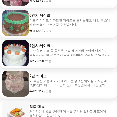
₩105,579
그룹당 ₩105,579
/그룹
6인치 케이크
더블 레이어로 디자인된 케이크를 즐겨보세요. 배달 주소에
따라 배달비가 부과될 수 있습니다.
₩154,849
그룹당 ₩154,849
/그룹
9인치 케이크
이 대형 케이크 옵 옵션은 더블 레이어와 아이싱 디자인이
특징입니다. 배달 주소에 따라 배달비가 부과될 수 있습니다.
₩253,390
그룹당 ₩253,390
/그룹
2단 케이크
이 특별한 더블 레이어 케이크는 정교한 아이싱 디자인의
2단(9인치 베이스와 6인치 탑)이 특징입니다. 이 옵션의
시작 가격은 $300입니다. 배달 주소에 따라 배달비가 부과될
₩422,317
그룹당 ₩422,317
/그룹
수 있습니다.
맞춤 메뉴
개인적인 선호를 반영한 메뉴를 구성해 달라고 셰프에게
요청하실 수 있습니다.