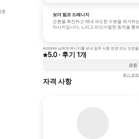
갖춘
보더 림프 드레니지
순환을 촉진하고 체내 과도한 수분을 제거하는
마사지입니다. 느리고 리드미컬한 동작을 통해
개선하는 데 도움이 됩니다. 부드럽고 편안한
숙소입니다.
Antonio 님에게 메시지를 보내 일부 사항 변경 또는 조정
5.0
·
후기 1개
후기 1건에서 5점 만점 중 5.0점을 받음
,
0개 중 0개 표시됨
모든
후기 운영
자격 사항