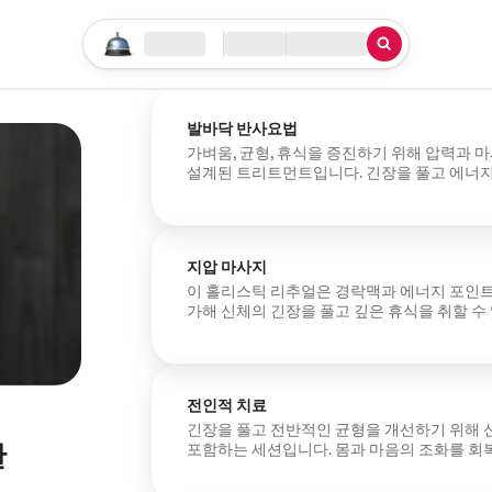
검색 시작하기
위치
체크인/체크아웃
서비스 유형
발바닥 반사요법
가벼움, 균형, 휴식을 증진하기 위해 압력과 
설계된 트리트먼트입니다. 긴장을 풀고 에너
이상적입니다.
지압 마사지
이 홀리스틱 리추얼은 경락맥과 에너지 포인트
가해 신체의 긴장을 풀고 깊은 휴식을 취할 수
차분함과 웰빙을 재발견하고 싶은 분들께 적
전인적 치료
긴장을 풀고 전반적인 균형을 개선하기 위해 
한
포함하는 세션입니다. 몸과 마음의 조화를 회