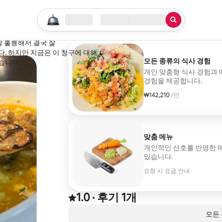
검색 시작하기
위치
체크인/체크아웃
서비스 유형
 후, 더그는 응답하지 않았습니다.
말 훌륭해서 결국 잘
모든 종류의 식사 경험
습니다.
개인 맞춤형 식사 경험과 
경험을 제공합니다.
₩142,210
1인당 ₩142,210
/인
맞춤 메뉴
개인적인 선호를 반영한 
있습니다.
요청 시 요금 안내
1.0
·
후기 1개
후기 1건에서 5점 만점 중 1.0점을 받음
,
0개 중 0개 표시됨
모든