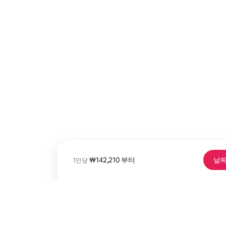
1인당 최저 ₩142,210
₩142,210
부터
날짜
⁠1⁠인⁠당⁠