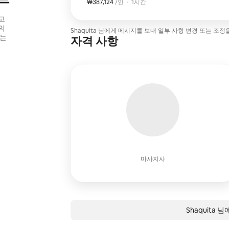
₩387,124
1인당 ₩387,124
,
/인
·
1시간
고
의
Shaquita 님에게 메시지를 보내 일부 사항 변경 또는 조
하는
자격 사항
마사지사
Shaquita