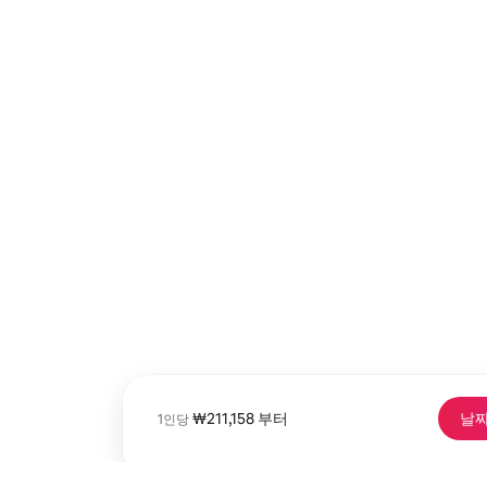
1인당 최저 ₩211,158
₩211,158
부터
날짜
⁠1⁠인⁠당⁠