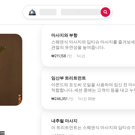
검색 시작하기
위치
체크인/체크아웃
서비스 유형
마사지와 부항
스웨덴식 마사지와 딥티슈 마사지를 즐겨보세요
관절의 유연성을 높여줍니다.
₩211,158
1인당 ₩211,158
,
/인
·
1시간
임산부 트리트먼트
아몬드와 포도씨 오일을 사용하여 임신 전 마사
적합합니다. 세션 중에는 고객이 등을 대고 누
₩246,351
1인당 ₩246,351
,
/인
·
1시간 30분
내추럴 마사지
이 트리트먼트는 스웨덴식 마사지와 딥티슈 마
트