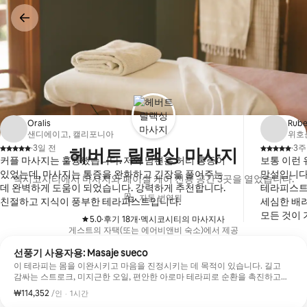
콘텐츠로
바로가기
Oralis
Rub
샌디에이고, 캘리포니아
위호
·
3일 전
·
3주
헤버트 릴랙싱 마사지
,
,
커플 마사지는 훌륭했습니다. 저와 남편은 허리 통증이
보통 이런
있었는데, 마사지는 통증을 완화하고 긴장을 풀어주는
망설입니다.
멕시코시티에서 마사지와 페이셜 케어 전용 공간 3곳을 열었습니다.
데 완벽하게 도움이 되었습니다. 강력하게 추천합니다.
테라피스트는
자동 번역됨
친절하고 지식이 풍부한 테라피스트입니다.
세심한 배
모든 것이
5.0
·
후기 18개
·
멕시코시티의 마사지사
,
,
다른 서비
게스트의 자택(또는 에어비앤비 숙소)에서 제공
나오미는 
선풍기 사용자용: Masaje sueco
해주었습니
이 테라피는 몸을 이완시키고 마음을 진정시키는 데 목적이 있습니다. 길고
감싸는 스트로크, 미지근한 오일, 편안한 아로마 테라피로 순환을 촉진하고
긴장을 풀어줍니다.
₩114,352
1인당 ₩114,352
,
/인
·
1시간