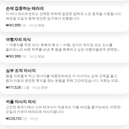
손에 집중하는 테라피
이 바디 트리트먼트는 선택한 부위에 일정한 압력과 느린 동작을 사용합니다.
에센셜 오일과 함께 편안한 입구에서 진행됩니다.
₩161,999
1인당 ₩161,999
,
/인
·
1시간 30분
여행자의 의식
✨ 여행자를 위한 의식: 회복과 휴식 ✨ 비행, 장거리 하이킹 또는 도시를
둘러보느라 바쁜 하루를 보낸 후 몸을 회복하고 싶은 여행자들에게 완벽한
트리트먼트입니다. 웰니스, 휴식, 신체 재충전이 결합된 종합적인 경험. 등의
₩161,999
1인당 ₩161,999
,
/인
·
1시간 30분
긴장을 풀고, 무거움을 줄이고, 피곤한 다리를 풀어 주는 데 초점을 맞춘
트리트먼트로, 기분 좋은 발 마사지로 마무리됩니다.
심부 조직 마사지
몸을 자유롭게 하고 에너지를 재충전하세요 이 마사지는 심부 근육을 풀고
몸과 마음의 완전한 휴식을 찾는 분들을 위해 고안되었습니다. 저희는 피로나
여행의 끊임없는 움직임으로 인해 축적된 긴장과 스트레스 및 통증을
₩171,528
그룹당 ₩171,528
,
/그룹
·
1시간 30분
완화하기 위해 근육의 깊은 층을 작업합니다.
커플 마사지 의식
고요한 분위기에서 스파 테크닉이 적용되는 더블 세션을 즐겨보세요. 따뜻한
오일과 아로마 테라피로 마사지합니다.
₩228,703
1인당 ₩228,703
,
/인
·
1시간