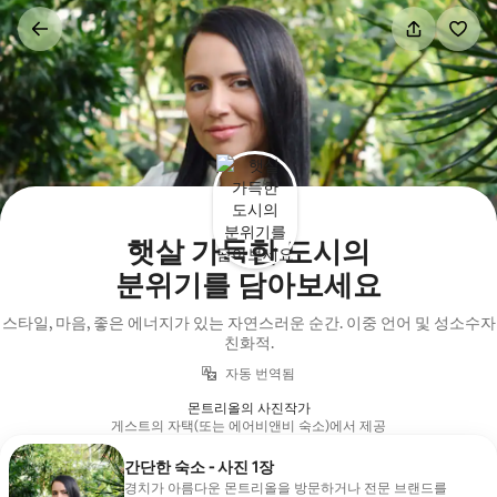
콘텐츠로
바로가기
햇살 가득한 도시의
분위기를 담아보세요
스타일, 마음, 좋은 에너지가 있는 자연스러운 순간. 이중 언어 및 성소수자
친화적.
자동 번역됨
몬트리올의 사진작가
게스트의 자택(또는 에어비앤비 숙소)에서 제공
간단한 숙소 - 사진 1장
경치가 아름다운 몬트리올을 방문하거나 전문 브랜드를