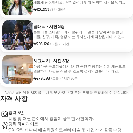
새롭게 단장하세요. 바쁜 일정에 맞춰 완벽한 시간을 맞춰
드립니다. 15~30분 야외 촬영 - 아름다운 사진 1장
₩126,953
1인당 ₩126,953
,
/인
·
30분
클래식 - 사진 3장
몬트리올 스타일의 야외 분위기 — 일정에 맞춰 45분 촬영
커플, 친구, 가족, 출장 또는 뮤지션에게 적합합니다. 사진
3장이 포함되어 있습니다.
₩203,126
그룹당 ₩203,126
,
/그룹
·
1시간
시그니처 - 사진 5장
아름다운 몬트리올에서 1시간 동안 진행되는 야외 세션으로,
편안하게 사진을 찍을 수 있도록 설계되었습니다. 개인,
커플, 크리에이터, 가족 또는 전문가에게 이상적입니다. 이
₩279,298
그룹당 ₩279,298
,
/그룹
·
1시간 30분
세션은 공간을 소개하는 데에도 적합합니다. 숙소, 부동산,
라이프스타일 브랜딩에 적합합니다.
Nania 님에게 메시지를 보내 일부 사항 변경 또는 조정을 요청하실 수 있습니다.
자격 사항
경력 5년
웨딩 및 패션 분야에서 경험이 풍부한 사진작가.
경력 하이라이트
CALQ와 캐나다 예술위원회로부터 예술 및 기업가 지원금 수령