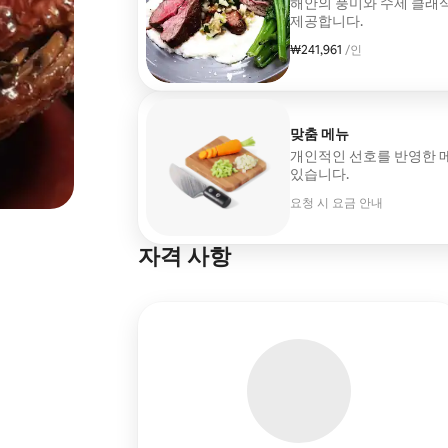
해안의 풍미와 수제 클래
제공합니다.
₩241,961
1인당 ₩241,961
/인
맞춤 메뉴
개인적인 선호를 반영한 
있습니다.
요청 시 요금 안내
자격 사항