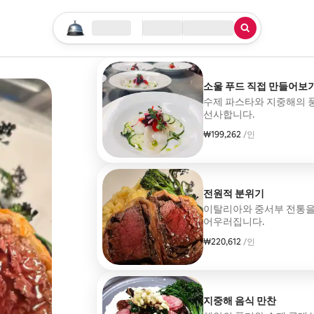
검색 시작하기
위치
체크인/체크아웃
서비스 유형
소울 푸드 직접 만들어보
수제 파스타와 지중해의 
선사합니다.
₩199,262
1인당 ₩199,262
/인
전원적 분위기
이탈리아와 중서부 전통을 
어우러집니다.
₩220,612
1인당 ₩220,612
/인
지중해 음식 만찬