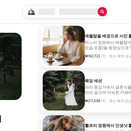
검색 시작하기
위치
체크인/체크아웃
서비스 유형
에펠탑을 배경으로 사진 
뒤느리 정원에서 에펠탑까
모습 포함)을 동영상으로
위한 것입니다. 동영상 길이
₩162,722
1인당 ₩162,722
,
/인
·
최소 예약 요금 
최소 예약 요금 
웨딩 세션
파리 중심가에서 결혼식을
따라 걸으며 아늑한 카페에 들러보세요
동영상 전달.
₩211,538
1인당 ₩211,538
,
/인
·
최소 예약 요금 
최소 예약 요금 
리
튈르리 정원에서 인생샷 