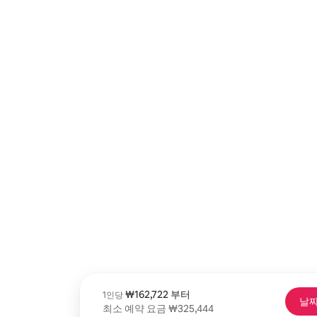
1인당 최저 ₩162,722
₩162,722
부터
⁠1⁠인⁠당⁠
날짜
최소 예약 요금 ₩325,444