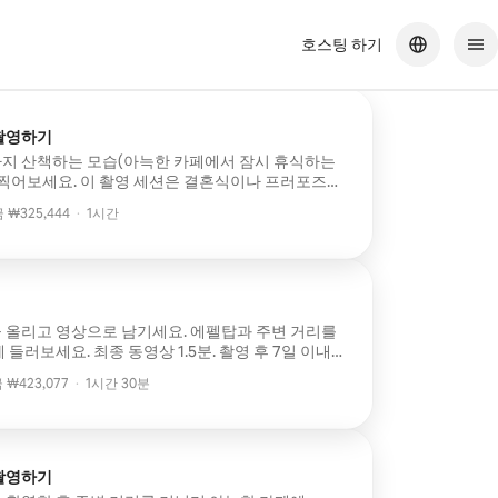
호스팅 하기
촬영하기
지 산책하는 모습(아늑한 카페에서 잠시 휴식하는
 찍어보세요. 이 촬영 세션은 결혼식이나 프러포즈를
 1분. 촬영 후 7일 이내에 동영상 전달.
₩325,444
·
1시간
₩325,444
 올리고 영상으로 남기세요. 에펠탑과 주변 거리를
. 최종 동영상 1.5분. 촬영 후 7일 이내에
₩423,077
·
1시간 30분
₩423,077
촬영하기