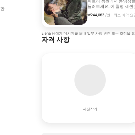
튀르리 정원에서 동영상을
들러보세요. 이 촬영 세션
양한
동영상 2분. 촬영 후 7일
₩244,083
1인당 ₩244,083
,
/인
·
최소 예약 요금 
최소 예약 요금 
Elena 님에게 메시지를 보내 일부 사항 변경 또는 조정을 
자격 사항
사진작가