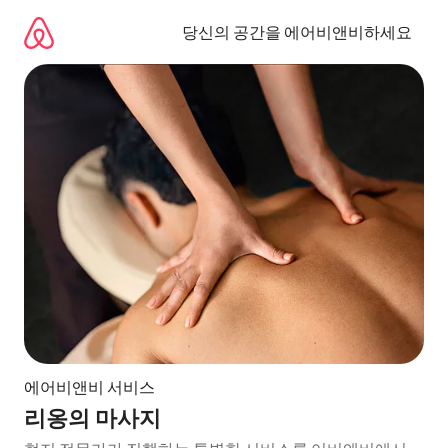
콘
텐
당신의 공간을 에어비앤비하세요
츠
로
바
로
가
기
에어비앤비 서비스
리옹의 마사지