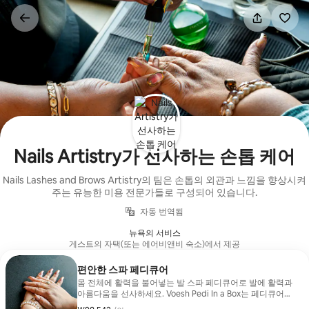
콘텐츠로
바로가기
Nails Artistry가 선사하는 손톱 케어
Nails Lashes and Brows Artistry의 팀은 손톱의 외관과 느낌을 향상시켜
주는 유능한 미용 전문가들로 구성되어 있습니다.
자동 번역됨
뉴욕의 서비스
게스트의 자택(또는 에어비앤비 숙소)에서 제공
편안한 스파 페디큐어
몸 전체에 활력을 불어넣는 발 스파 페디큐어로 발에 활력과
아름다움을 선사하세요. Voesh Pedi In a Box는 페디큐어
서비스 중에 사용됩니다.