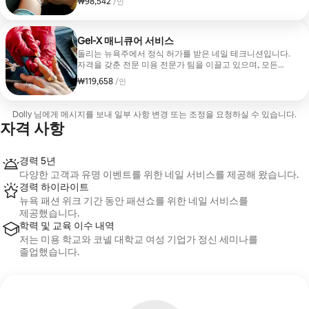
₩98,542
1인당 ₩98,542
/인
Gel-X 매니큐어 서비스
돌리는 뉴욕주에서 정식 허가를 받은 네일 테크니션입니다.
자격을 갖춘 전문 미용 전문가 팀을 이끌고 있으며, 모든
팀원은 완벽한 매니큐어 서비스를 제공하기 위해 최선을
₩119,658
1인당 ₩119,658
/인
다하고 있습니다. 사용되는 모든 네일 도구는 최고의 위생
기준을 유지하기 위해 각 예약 전에 철저히 소독됩니다.
Dolly 님에게 메시지를 보내 일부 사항 변경 또는 조정을 요청하실 수 있습니다.
자격 사항
경력 5년
다양한 고객과 유명 이벤트를 위한 네일 서비스를 제공해 왔습니다.
경력 하이라이트
뉴욕 패션 위크 기간 동안 패션쇼를 위한 네일 서비스를
제공했습니다.
학력 및 교육 이수 내역
저는 미용 학교와 코넬 대학교 여성 기업가 정신 세미나를
졸업했습니다.